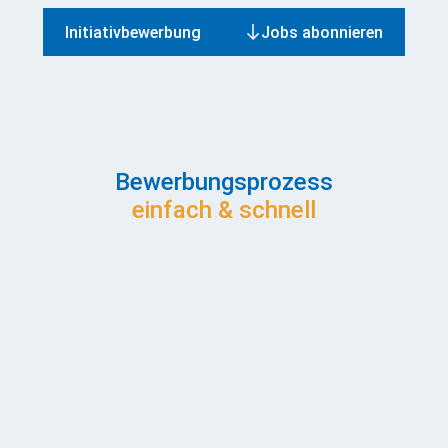
Initiativbewerbung
Jobs abonnieren
Bewerbungsprozess
einfach & schnell
Ja, ich möchte über neue Stellenangebote informiert werden. Zu
diesem Zweck stimme ich der Verarbeitung meiner Daten für
das JobAbo zu. Diese Zustimmung kann jederzeit, ohne
Angabe von Gründen und mit Wirkung für die Zukunft,
widerrufen werden. Informationen zum Datenschutz finden Sie
hier