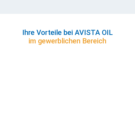
Formalien, damit alles gut vorbereitet ist,
wenn Sie an Ihrem ersten Tag bei uns
anfangen.
Ihre Vorteile bei AVISTA OIL
im gewerblichen Bereich